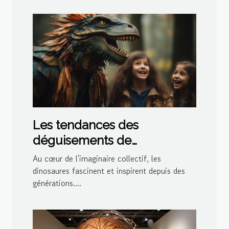
Les tendances des
déguisements de
dinosaures pour les fêtes à
Au cœur de l'imaginaire collectif, les
thème en 2023
dinosaures fascinent et inspirent depuis des
générations....