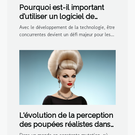
Pourquoi est-il important
d’utiliser un logiciel de
ludothèque et de
Avec le développement de la technologie, être
médiathèque pour votre
concurrentes devient un défi majeur pour les...
centre ?
L'évolution de la perception
des poupées réalistes dans
la société moderne