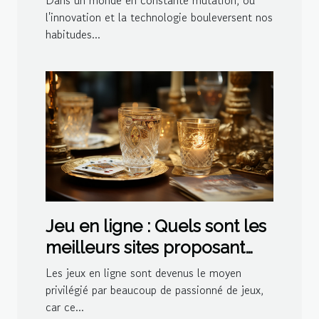
Dans un monde en constante mutation, où
l'innovation et la technologie bouleversent nos
habitudes...
Jeu en ligne : Quels sont les
meilleurs sites proposant
des jeux de belote ?
Les jeux en ligne sont devenus le moyen
privilégié par beaucoup de passionné de jeux,
car ce...