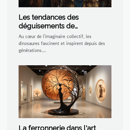
Les tendances des
déguisements de
dinosaures pour les fêtes à
Au cœur de l'imaginaire collectif, les
thème en 2023
dinosaures fascinent et inspirent depuis des
générations....
La ferronnerie dans l'art