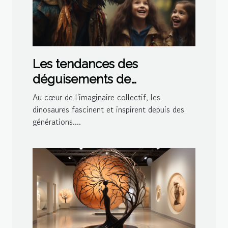
Les tendances des
déguisements de
dinosaures pour les fêtes à
Au cœur de l'imaginaire collectif, les
thème en 2023
dinosaures fascinent et inspirent depuis des
générations....