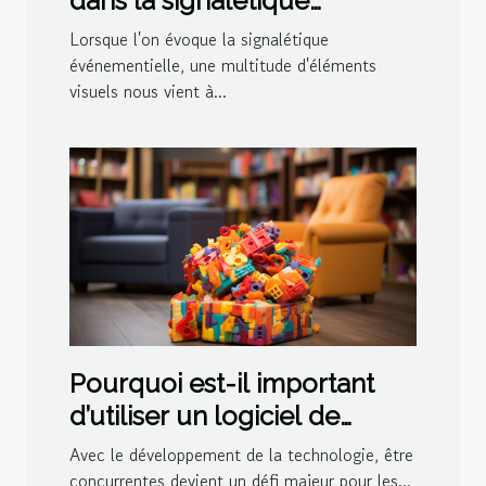
dans la signalétique
événementielle
Lorsque l'on évoque la signalétique
événementielle, une multitude d'éléments
visuels nous vient à...
Pourquoi est-il important
d’utiliser un logiciel de
ludothèque et de
Avec le développement de la technologie, être
médiathèque pour votre
concurrentes devient un défi majeur pour les...