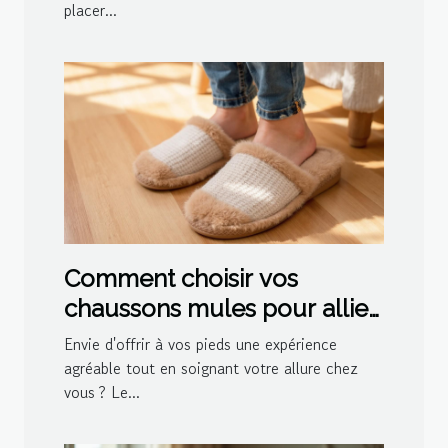
placer...
Comment choisir vos
chaussons mules pour allier
confort et style ?
Envie d'offrir à vos pieds une expérience
agréable tout en soignant votre allure chez
vous ? Le...