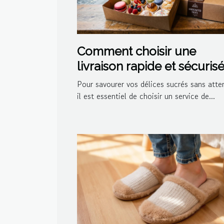
Comment choisir une
livraison rapide et sécuris
pour vos délices sucrés ?
Pour savourer vos délices sucrés sans atte
il est essentiel de choisir un service de...