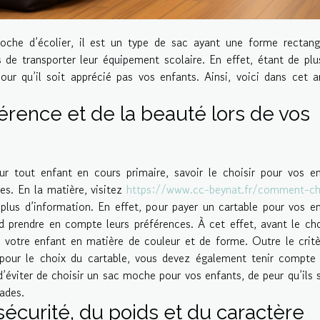
he d’écolier, il est un type de sac ayant une forme rectangu
 de transporter leur équipement scolaire. En effet, étant de plu
our qu’il soit apprécié pas vos enfants. Ainsi, voici dans cet ar
rence et de la beauté lors de vos
ur tout enfant en cours primaire, savoir le choisir pour vos e
es. En la matière, visitez
https://www.cc-beynat.fr/comment-cho
plus d’information. En effet, pour payer un cartable pour vos e
rd prendre en compte leurs préférences. À cet effet, avant le ch
e votre enfant en matière de couleur et de forme. Outre le crit
pour le choix du cartable, vous devez également tenir compte 
 d’éviter de choisir un sac moche pour vos enfants, de peur qu’ils 
ades.
écurité, du poids et du caractère