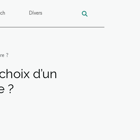
ech
Divers
re ?
choix d’un
e ?