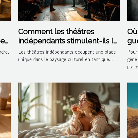
Comment les théâtres
Où 
ée
indépendants stimulent-ils la
guê
créativité culturelle ?
ndre,
Les théâtres indépendants occupent une place
Pour 
unique dans le paysage culturel en tant que...
gêne
placer