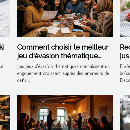
ki
Comment choisir le meilleur
Rec
jeu d'évasion thématique
jus
pour votre prochaine sortie ?
coc
ut
Les jeux d'évasion thématiques connaissent un
Envie
engouement croissant auprès des amateurs de
boiss
défis...
Déco