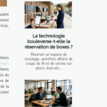
laire
sieurs
ticle,
La technologie
bouleverse-t-elle la
réservation de boxes ?
Réserver un espace de
nfants
stockage, autrefois affaire de
coups de fil et de visites sur
isir-
place, bascule...
nfants
oix du
ère de
de la
soient