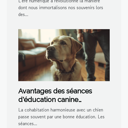
L'ère numérique a révolutionné la manière
dont nous immortalisons nos souvenirs lors
des...
Avantages des séances
d'éducation canine
personnalisées à domicile
La cohabitation harmonieuse avec un chien
passe souvent par une bonne éducation. Les
séances...