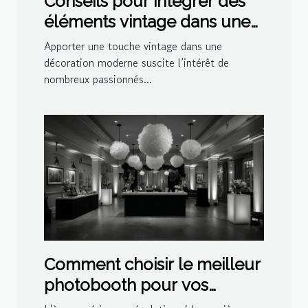
Conseils pour intégrer des
éléments vintage dans une
décoration moderne
Apporter une touche vintage dans une
décoration moderne suscite l’intérêt de
nombreux passionnés...
Comment choisir le meilleur
photobooth pour vos
événements spéciaux