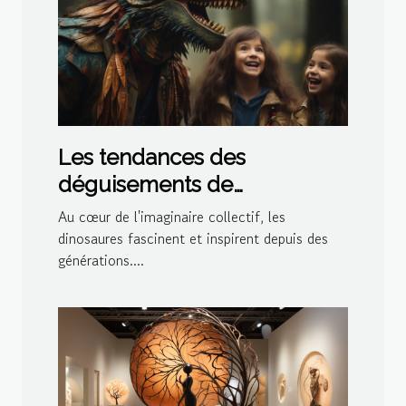
Les tendances des
déguisements de
dinosaures pour les fêtes à
Au cœur de l'imaginaire collectif, les
thème en 2023
dinosaures fascinent et inspirent depuis des
générations....