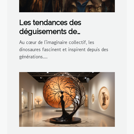
Les tendances des
déguisements de
dinosaures pour les fêtes à
Au cœur de l'imaginaire collectif, les
thème en 2023
dinosaures fascinent et inspirent depuis des
générations....