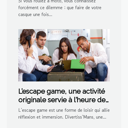
Si vous roulez à moto, vous connaissez
forcément ce dilemme : que faire de votre
casque une fois...
L’escape game, une activité
originale servie à l’heure de
l’apéro par Divertiss’Mans
L’escape game est une forme de loisir qui allie
réflexion et immersion. Divertiss’Mans, une...