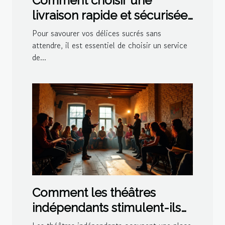
Comment choisir une
livraison rapide et sécurisée
pour vos délices sucrés ?
Pour savourer vos délices sucrés sans
attendre, il est essentiel de choisir un service
de...
Comment les théâtres
indépendants stimulent-ils
la créativité culturelle ?