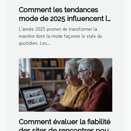
Comment les tendances
mode de 2025 influencent le
style quotidien
L'année 2025 promet de transformer la
manière dont la mode façonne le style du
quotidien. Les...
Comment évaluer la fiabilité
des sites de rencontres pour