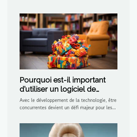
Pourquoi est-il important
d’utiliser un logiciel de
ludothèque et de
Avec le développement de la technologie, être
médiathèque pour votre
concurrentes devient un défi majeur pour les...
centre ?