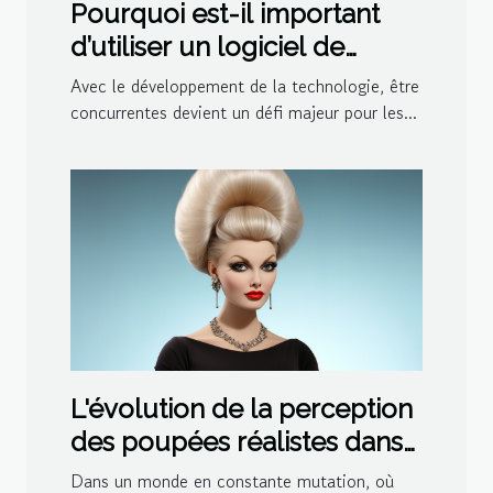
Pourquoi est-il important
d’utiliser un logiciel de
ludothèque et de
Avec le développement de la technologie, être
médiathèque pour votre
concurrentes devient un défi majeur pour les...
centre ?
L'évolution de la perception
des poupées réalistes dans
la société moderne
Dans un monde en constante mutation, où