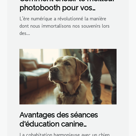
photobooth pour vos
événements spéciaux
L'ère numérique a révolutionné la manière
dont nous immortalisons nos souvenirs lors
des...
Avantages des séances
d'éducation canine
personnalisées à domicile
La cohabitation harmonieuse avec un chien