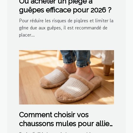
Où acheter un piège à
guêpes efficace pour 2026 ?
Pour réduire les risques de piqûres et limiter la
gêne due aux guêpes, il est recommandé de
placer...
Comment choisir vos
chaussons mules pour allier
confort et style ?