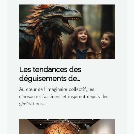
Les tendances des
déguisements de
dinosaures pour les fêtes à
Au cœur de l'imaginaire collectif, les
thème en 2023
dinosaures fascinent et inspirent depuis des
générations....