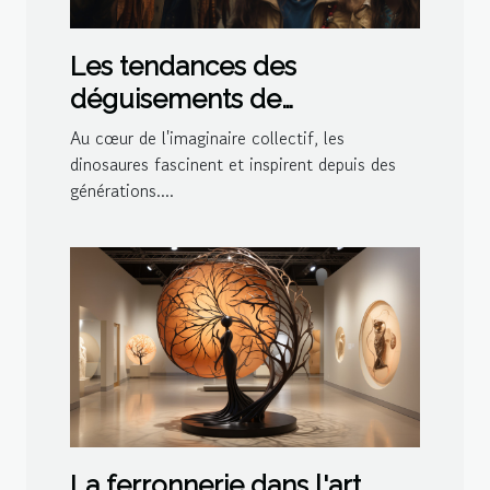
Les tendances des
déguisements de
dinosaures pour les fêtes à
Au cœur de l'imaginaire collectif, les
thème en 2023
dinosaures fascinent et inspirent depuis des
générations....
La ferronnerie dans l'art