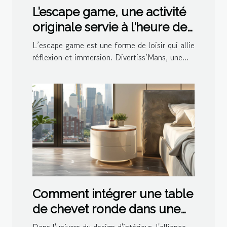
L’escape game, une activité
originale servie à l’heure de
l’apéro par Divertiss’Mans
L’escape game est une forme de loisir qui allie
réflexion et immersion. Divertiss’Mans, une...
Comment intégrer une table
de chevet ronde dans une
décoration moderne
Dans l'univers du design d'intérieur, l'alliance