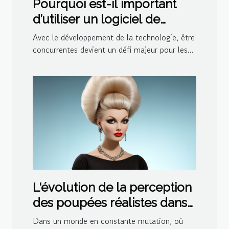
Pourquoi est-il important
d’utiliser un logiciel de
ludothèque et de
Avec le développement de la technologie, être
médiathèque pour votre
concurrentes devient un défi majeur pour les...
centre ?
L'évolution de la perception
des poupées réalistes dans
la société moderne
Dans un monde en constante mutation, où