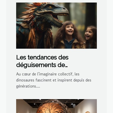
Les tendances des
déguisements de
dinosaures pour les fêtes à
Au cœur de l'imaginaire collectif, les
thème en 2023
dinosaures fascinent et inspirent depuis des
générations....