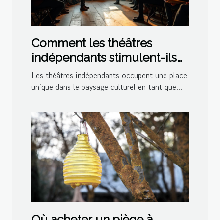
Comment les théâtres
indépendants stimulent-ils
la créativité culturelle ?
Les théâtres indépendants occupent une place
unique dans le paysage culturel en tant que...
Où acheter un piège à