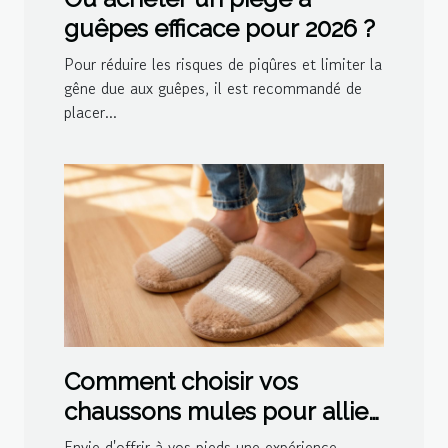
guêpes efficace pour 2026 ?
Pour réduire les risques de piqûres et limiter la
gêne due aux guêpes, il est recommandé de
placer...
Comment choisir vos
chaussons mules pour allier
confort et style ?
Envie d'offrir à vos pieds une expérience