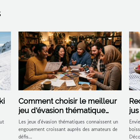
s
ki
Comment choisir le meilleur
Rec
jeu d'évasion thématique
jus
pour votre prochaine sortie ?
coc
ut
Les jeux d'évasion thématiques connaissent un
Envie
engouement croissant auprès des amateurs de
boiss
défis...
Déco