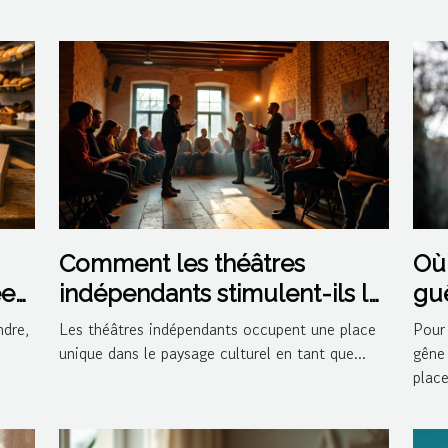
Comment les théâtres
Où 
ée
indépendants stimulent-ils la
guê
créativité culturelle ?
ndre,
Les théâtres indépendants occupent une place
Pour 
unique dans le paysage culturel en tant que...
gêne
placer