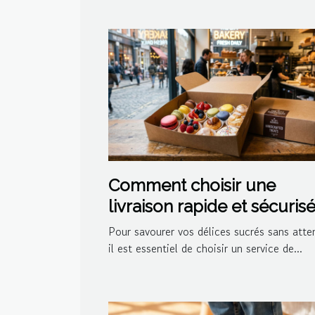
Comment choisir une
livraison rapide et sécuris
pour vos délices sucrés ?
Pour savourer vos délices sucrés sans atte
il est essentiel de choisir un service de...