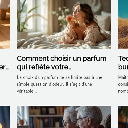
Comment choisir un parfum
Tec
er
qui reflète votre
bun
personnalité?
Le choix d’un parfum ne se limite pas à une
Maîtr
simple question d’odeur. Il s’agit d’une
cons
véritable...
nomb