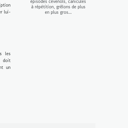
épisodes cévenols, canicules
iption
à répétition, grêlons de plus
r lui-
en plus gros...
s les
l doit
nt un