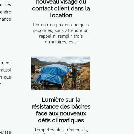
nouveau visage du
er les
contact client dans la
rendre
location
nnance
Obtenir un prix en quelques
secondes, sans attendre un
rappel ni remplir trois
formulaires, est...
ament
 aussi
on que
n.
Lumière sur la
résistance des bâches
face aux nouveaux
défis climatiques
Tempêtes plus fréquentes,
puisse