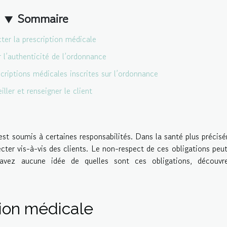
Sommaire
ter la prescription médicale
 l’authenticité de l’ordonnance
escriptions médicales inscrites sur l’ordonnance
ller et renseigner le client
est soumis à certaines responsabilités. Dans la santé plus précis
ecter vis-à-vis des clients. Le non-respect de ces obligations peut
’avez aucune idée de quelles sont ces obligations, découvre
tion médicale