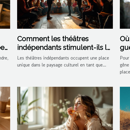
Comment les théâtres
Où 
ée
indépendants stimulent-ils la
guê
créativité culturelle ?
ndre,
Les théâtres indépendants occupent une place
Pour 
unique dans le paysage culturel en tant que...
gêne
placer