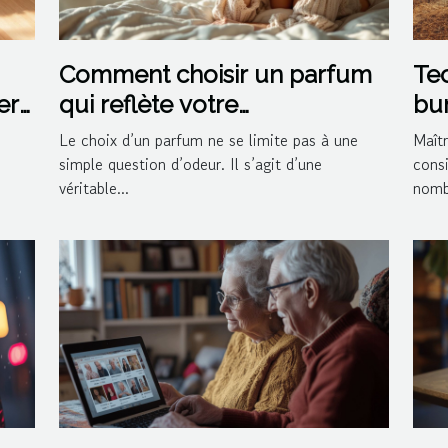
Comment choisir un parfum
Tec
er
qui reflète votre
bun
personnalité?
Le choix d’un parfum ne se limite pas à une
Maîtr
simple question d’odeur. Il s’agit d’une
cons
véritable...
nomb