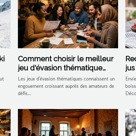
ki
Comment choisir le meilleur
Rec
jeu d'évasion thématique
jus
pour votre prochaine sortie ?
coc
ut
Les jeux d'évasion thématiques connaissent un
Envie
engouement croissant auprès des amateurs de
boiss
défis...
Déco