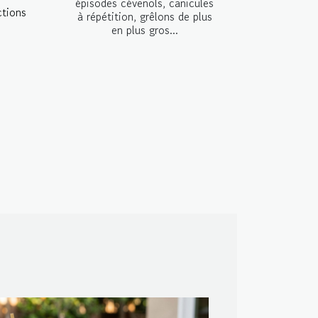
épisodes cévenols, canicules
ctions
à répétition, grêlons de plus
en plus gros...