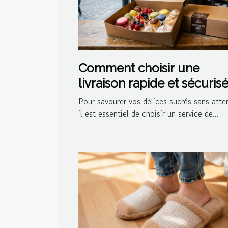
Comment choisir une
livraison rapide et sécuris
pour vos délices sucrés ?
Pour savourer vos délices sucrés sans atte
il est essentiel de choisir un service de...