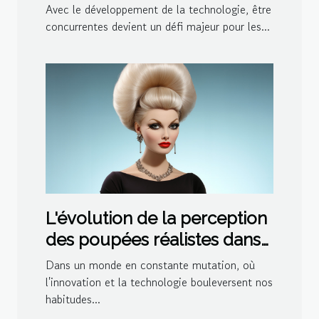
ludothèque et de
Avec le développement de la technologie, être
médiathèque pour votre
concurrentes devient un défi majeur pour les...
centre ?
L'évolution de la perception
des poupées réalistes dans
la société moderne
Dans un monde en constante mutation, où
l'innovation et la technologie bouleversent nos
habitudes...