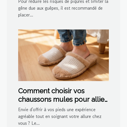
Pour réduire les risques de piqûres et limiter la
gêne due aux guêpes, il est recommandé de
placer...
Comment choisir vos
chaussons mules pour allier
confort et style ?
Envie d'offrir à vos pieds une expérience
agréable tout en soignant votre allure chez
vous ? Le...