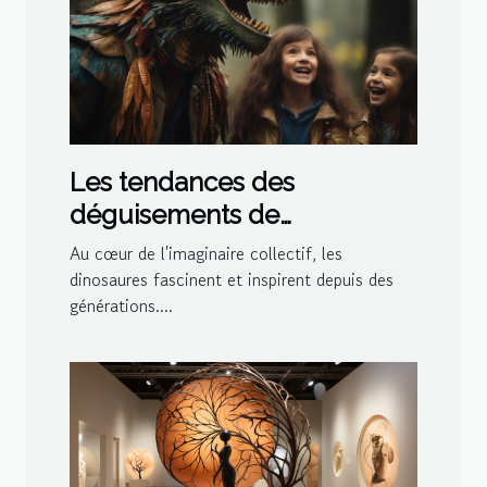
Les tendances des
déguisements de
dinosaures pour les fêtes à
Au cœur de l'imaginaire collectif, les
thème en 2023
dinosaures fascinent et inspirent depuis des
générations....