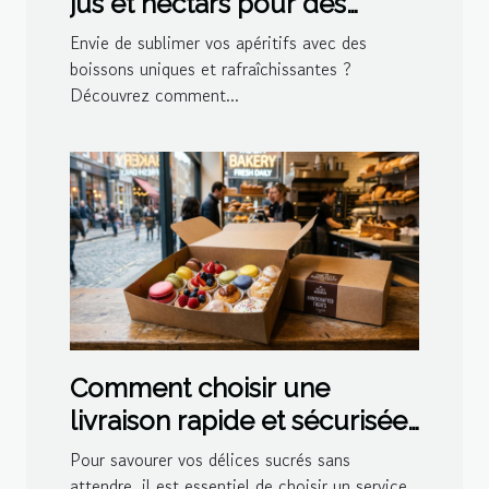
jus et nectars pour des
cocktails maison
Envie de sublimer vos apéritifs avec des
boissons uniques et rafraîchissantes ?
Découvrez comment...
Comment choisir une
livraison rapide et sécurisée
pour vos délices sucrés ?
Pour savourer vos délices sucrés sans
attendre, il est essentiel de choisir un service