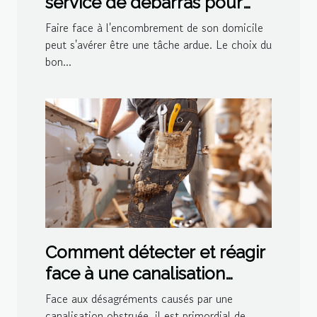
service de débarras pour
votre domicile
Faire face à l'encombrement de son domicile
peut s'avérer être une tâche ardue. Le choix du
bon...
Comment détecter et réagir
face à une canalisation
bouchée
Face aux désagréments causés par une
canalisation obstruée, il est primordial de