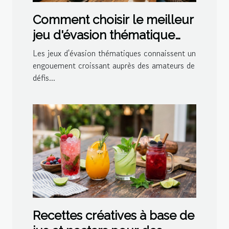
Comment choisir le meilleur
jeu d'évasion thématique
pour votre prochaine sortie
Les jeux d'évasion thématiques connaissent un
?
engouement croissant auprès des amateurs de
défis...
Recettes créatives à base de