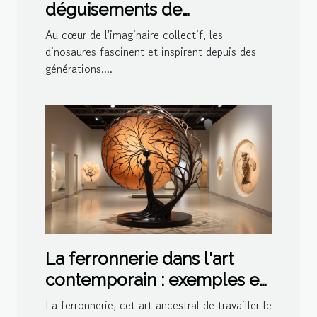
déguisements de
dinosaures pour les fêtes à
Au cœur de l'imaginaire collectif, les
thème en 2023
dinosaures fascinent et inspirent depuis des
générations....
La ferronnerie dans l'art
contemporain : exemples et
inspirations
La ferronnerie, cet art ancestral de travailler le