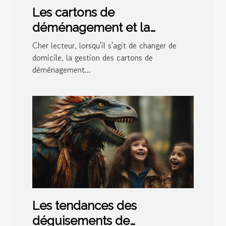
Les cartons de
déménagement et la
gestion de l'espace dans le
Cher lecteur, lorsqu'il s'agit de changer de
logement
domicile, la gestion des cartons de
déménagement...
Les tendances des
déguisements de