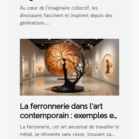
dinosaures pour les fêtes à
Au cœur de l'imaginaire collectif, les
thème en 2023
dinosaures fascinent et inspirent depuis des
générations....
La ferronnerie dans l'art
contemporain : exemples et
inspirations
La ferronnerie, cet art ancestral de travailler le
métal, se réinvente sans cesse, trouvant sa...