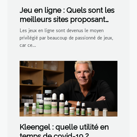
Jeu en ligne : Quels sont les
meilleurs sites proposant
des jeux de belote ?
Les jeux en ligne sont devenus le moyen
privilégié par beaucoup de passionné de jeux,
car ce...
Kleengel : quelle utilité en
temps de covid-19 ?