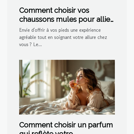
Comment choisir vos
chaussons mules pour allier
confort et style ?
Envie d'offrir à vos pieds une expérience
agréable tout en soignant votre allure chez
vous ? Le...
Comment choisir un parfum
qui reflète votre