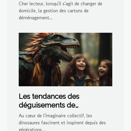
gestion de l'espace dans le
Cher lecteur, lorsqu'il s'agit de changer de
logement
domicile, la gestion des cartons de
déménagement...
Les tendances des
déguisements de
dinosaures pour les fêtes à
Au cœur de l'imaginaire collectif, les
thème en 2023
dinosaures fascinent et inspirent depuis des
générations....