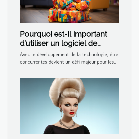
Pourquoi est-il important
d’utiliser un logiciel de
ludothèque et de
Avec le développement de la technologie, être
médiathèque pour votre
concurrentes devient un défi majeur pour les...
centre ?