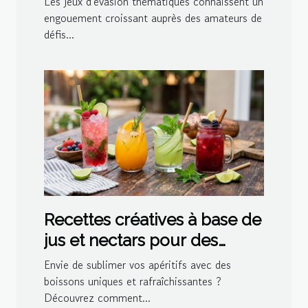
Les jeux d'évasion thématiques connaissent un
?
engouement croissant auprès des amateurs de
défis...
Recettes créatives à base de
jus et nectars pour des
cocktails maison
Envie de sublimer vos apéritifs avec des
boissons uniques et rafraîchissantes ?
Découvrez comment...