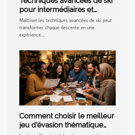
Techniques avancées de ski
pour intermédiaires et
experts
Maîtriser les techniques avancées de ski peut
transformer chaque descente en une
expérience...
Comment choisir le meilleur
jeu d'évasion thématique
pour votre prochaine sortie