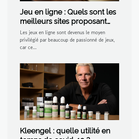
Jeu en ligne : Quels sont les
meilleurs sites proposant
des jeux de belote ?
Les jeux en ligne sont devenus le moyen
privilégié par beaucoup de passionné de jeux,
car ce...
Kleengel : quelle utilité en