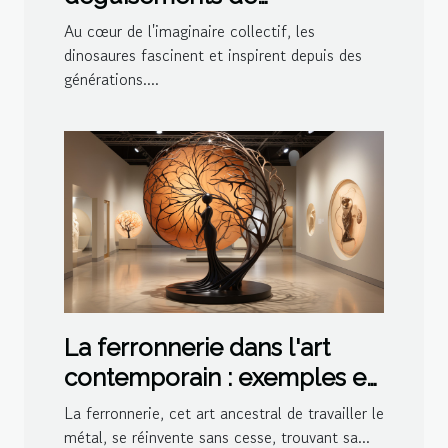
dinosaures pour les fêtes à
Au cœur de l'imaginaire collectif, les
thème en 2023
dinosaures fascinent et inspirent depuis des
générations....
La ferronnerie dans l'art
contemporain : exemples et
inspirations
La ferronnerie, cet art ancestral de travailler le
métal, se réinvente sans cesse, trouvant sa...