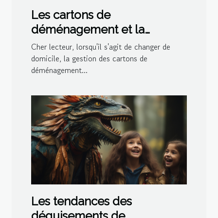
Les cartons de
déménagement et la
gestion de l'espace dans le
Cher lecteur, lorsqu'il s'agit de changer de
logement
domicile, la gestion des cartons de
déménagement...
Les tendances des
déguisements de