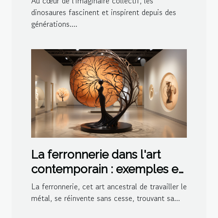
Au cœur de l'imaginaire collectif, les
thème en 2023
dinosaures fascinent et inspirent depuis des
générations....
La ferronnerie dans l'art
contemporain : exemples et
inspirations
La ferronnerie, cet art ancestral de travailler le
métal, se réinvente sans cesse, trouvant sa...