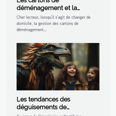
Les cartons de
déménagement et la
gestion de l'espace dans le
Cher lecteur, lorsqu'il s'agit de changer de
logement
domicile, la gestion des cartons de
déménagement...
Les tendances des
déguisements de
dinosaures pour les fêtes à