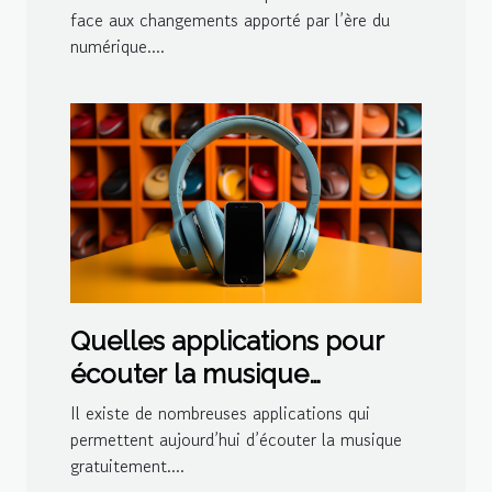
face aux changements apporté par l’ère du
numérique....
Quelles applications pour
écouter la musique
gratuitement sur iPhone ou
Il existe de nombreuses applications qui
android
permettent aujourd’hui d’écouter la musique
gratuitement....