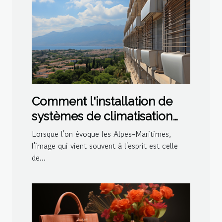
Comment l'installation de
systèmes de climatisation
impacte le marché
Lorsque l'on évoque les Alpes-Maritimes,
immobilier local dans les
l'image qui vient souvent à l'esprit est celle
de...
Alpes-Maritimes