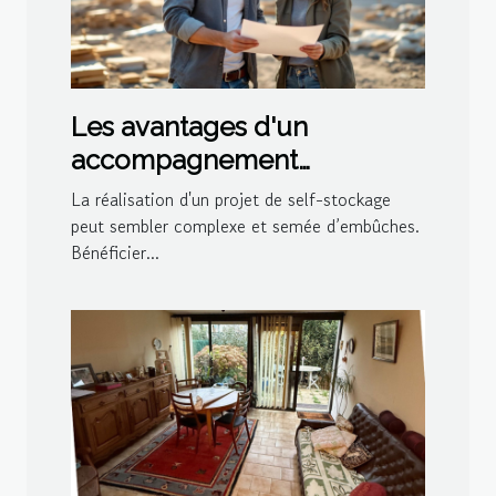
Les avantages d'un
accompagnement
personnalisé lors de la
La réalisation d'un projet de self-stockage
construction de self-
peut sembler complexe et semée d’embûches.
Bénéficier...
stockage