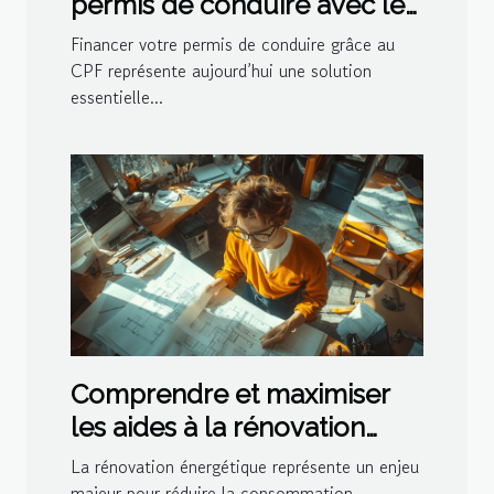
permis de conduire avec le
CPF
Financer votre permis de conduire grâce au
CPF représente aujourd’hui une solution
essentielle...
Comprendre et maximiser
les aides à la rénovation
énergétique
La rénovation énergétique représente un enjeu
majeur pour réduire la consommation