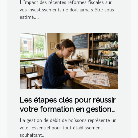
vos investissements en 2026
L’impact des récentes réformes fiscales sur
?
vos investissements ne doit jamais être sous-
estimé....
Les étapes clés pour réussir
votre formation en gestion
de débit de boissons
La gestion de débit de boissons représente un
volet essentiel pour tout établissement
souhaitant...