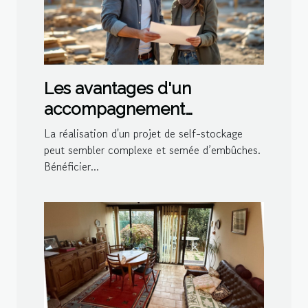
Les avantages d'un
accompagnement
personnalisé lors de la
La réalisation d'un projet de self-stockage
construction de self-
peut sembler complexe et semée d’embûches.
Bénéficier...
stockage