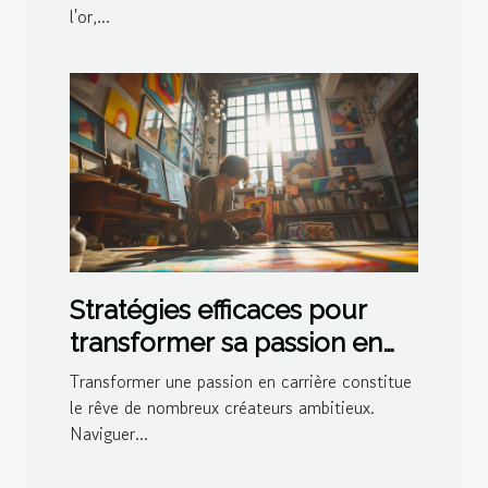
l'or,...
Stratégies efficaces pour
transformer sa passion en
carrière sur un réseau social
Transformer une passion en carrière constitue
de créateurs
le rêve de nombreux créateurs ambitieux.
Naviguer...