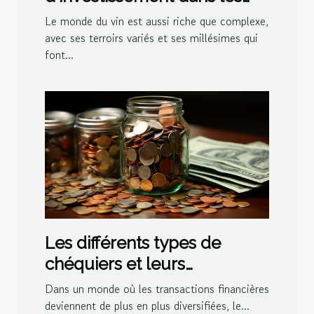
vins primeurs
Le monde du vin est aussi riche que complexe,
avec ses terroirs variés et ses millésimes qui
font...
Les différents types de
chéquiers et leurs
spécificités : choisir le
Dans un monde où les transactions financières
meilleur pour vos besoins
deviennent de plus en plus diversifiées, le...