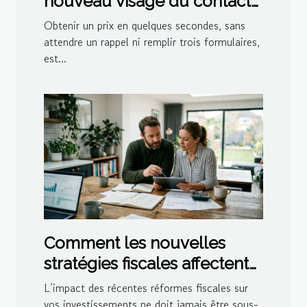
nouveau visage du contact
client dans la location
Obtenir un prix en quelques secondes, sans
attendre un rappel ni remplir trois formulaires,
est...
Comment les nouvelles
stratégies fiscales affectent
vos investissements en 2026
L’impact des récentes réformes fiscales sur
?
vos investissements ne doit jamais être sous-