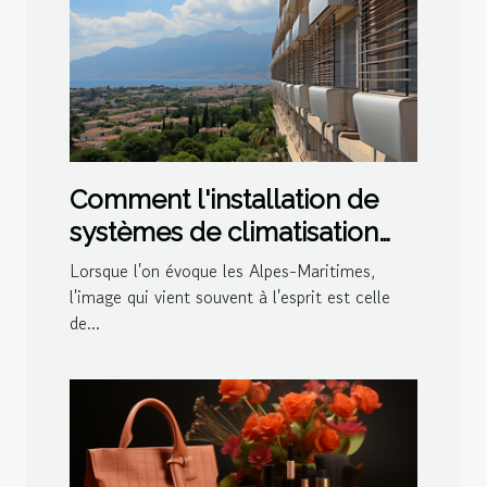
Comment l'installation de
systèmes de climatisation
impacte le marché
Lorsque l'on évoque les Alpes-Maritimes,
immobilier local dans les
l'image qui vient souvent à l'esprit est celle
de...
Alpes-Maritimes