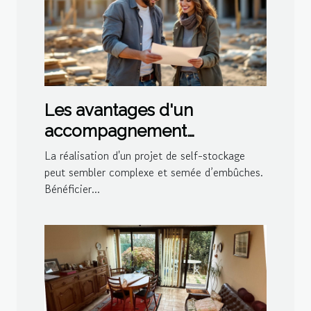
Les avantages d'un
accompagnement
personnalisé lors de la
La réalisation d'un projet de self-stockage
construction de self-
peut sembler complexe et semée d’embûches.
Bénéficier...
stockage