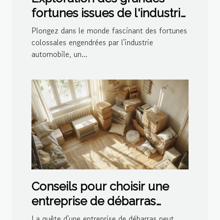
fortunes issues de l'industrie
automobile
Plongez dans le monde fascinant des fortunes
colossales engendrées par l'industrie
automobile, un...
Conseils pour choisir une
entreprise de débarras
efficace
La quête d'une entreprise de débarras peut