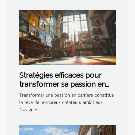
Stratégies efficaces pour
transformer sa passion en
carrière sur un réseau social
Transformer une passion en carrière constitue
de créateurs
le rêve de nombreux créateurs ambitieux.
Naviguer...