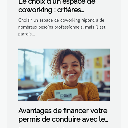
Le choix d'un espace de
coworking : critères
essentiels à considérer
Choisir un espace de coworking répond à de
nombreux besoins professionnels, mais il est
parfois...
Avantages de financer votre
permis de conduire avec le
CPF