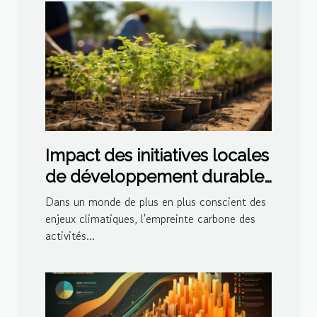
Impact des initiatives locales
de développement durable
sur la réduction de
Dans un monde de plus en plus conscient des
l'empreinte carbone
enjeux climatiques, l'empreinte carbone des
activités...