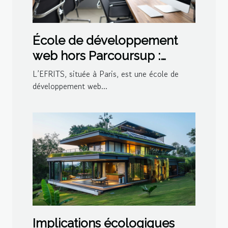
École de développement
web hors Parcoursup :
choisissez l’EFRITS à Paris !
L’EFRITS, située à Paris, est une école de
développement web...
Implications écologiques