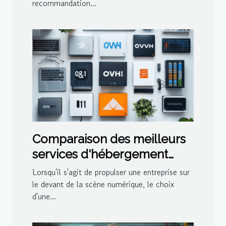
recommandation...
les médias
Comparaison des meilleurs
services d'hébergement
web français pour les PME
Lorsqu'il s'agit de propulser une entreprise sur
le devant de la scène numérique, le choix
d'une...