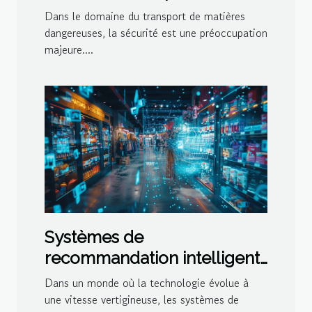
camions-citernes
Dans le domaine du transport de matières
dangereuses, la sécurité est une préoccupation
majeure....
Systèmes de
recommandation intelligents
comment ils redéfinissent le
Dans un monde où la technologie évolue à
commerce électronique et
une vitesse vertigineuse, les systèmes de