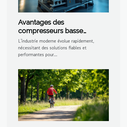
Avantages des
compresseurs basse
pression dans l'industrie
L'industrie moderne évolue rapidement,
moderne
nécessitant des solutions fiables et
performantes pour...