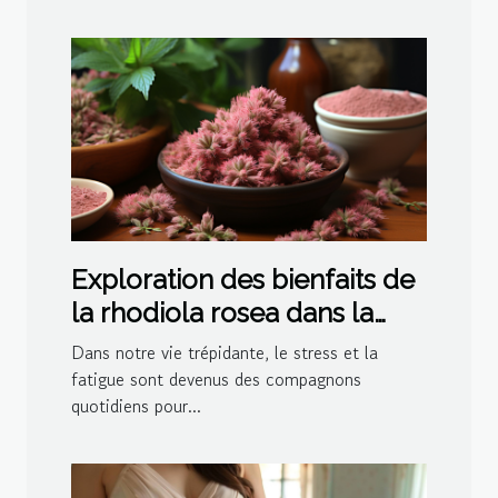
Exploration des bienfaits de
la rhodiola rosea dans la
gestion du stress et de la
Dans notre vie trépidante, le stress et la
fatigue
fatigue sont devenus des compagnons
quotidiens pour...