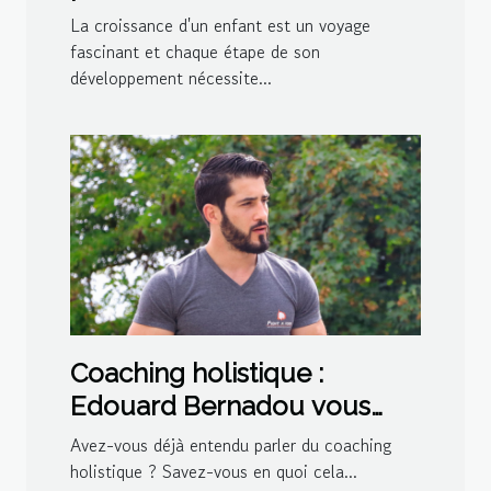
enfant : de nourrisson à
La croissance d'un enfant est un voyage
tout-petit
fascinant et chaque étape de son
développement nécessite...
Coaching holistique :
Edouard Bernadou vous
guide vers la véritable
Avez-vous déjà entendu parler du coaching
transformation !
holistique ? Savez-vous en quoi cela...