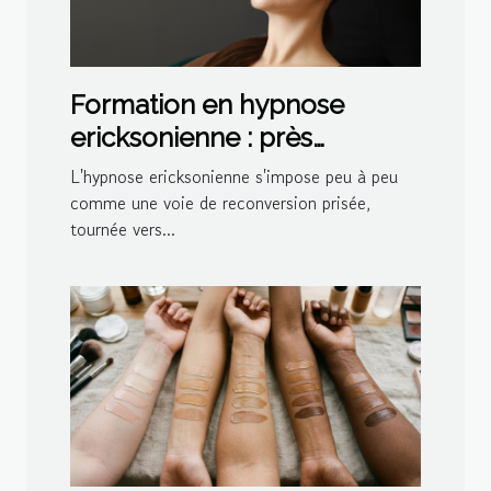
Formation en hypnose
ericksonienne : près
d'Avignon, celle de Valérie
L'hypnose ericksonienne s'impose peu à peu
Blanchard est certifiée
comme une voie de reconversion prisée,
tournée vers...
Qualiopi !