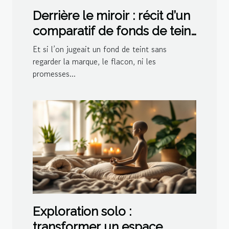
Derrière le miroir : récit d’un
comparatif de fonds de teint
mené à l’aveugle
Et si l’on jugeait un fond de teint sans
regarder la marque, le flacon, ni les
promesses...
Exploration solo :
transformer un espace