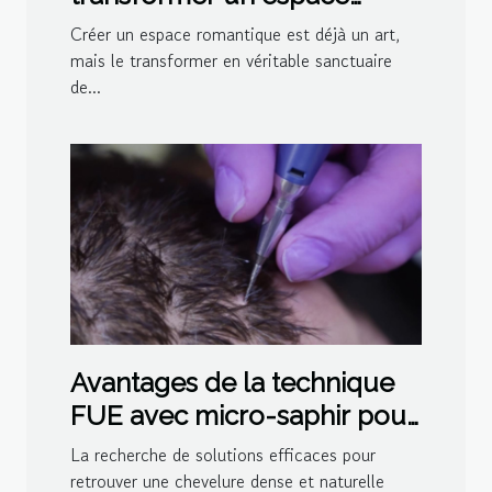
romantique en sanctuaire de
Créer un espace romantique est déjà un art,
bien-être
mais le transformer en véritable sanctuaire
de...
Avantages de la technique
FUE avec micro-saphir pour
la densité capillaire
La recherche de solutions efficaces pour
retrouver une chevelure dense et naturelle