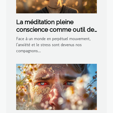
La méditation pleine
conscience comme outil de
gestion de l'anxiété et du
Face à un monde en perpétuel mouvement,
stress
l'anxiété et le stress sont devenus nos
compagnons...